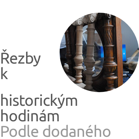
Řezby
k
historickým
hodinám
Podle dodaného