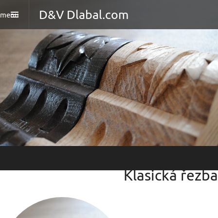
D&V Dlabal.com
menu
Klasická řezba