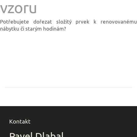
vzoru
Potřebujete dořezat složitý prvek k renovovanému
nábytku či starým hodinám?
Kontakt
Pavel Dlabal